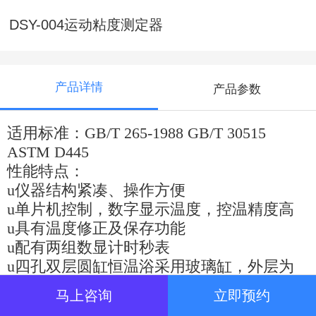
DSY-004运动粘度测定器
产品详情
产品参数
适用标准：
GB/T 265-1988 GB/T 30515
ASTM D445
性能特点：
u
仪器结构紧凑、操作方便
u
单片机控制，数字显示温度，控温精度高
u
具有温度修正及保存功能
u
配有两组数显计
时秒表
u
四孔双层圆缸恒温浴采用玻璃缸，外层为
透明保温隔罩
马上咨询
立即预约
u
浴内配有不锈钢循环冷却管、加热管，底